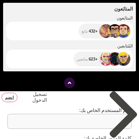
المتابَعون
+432
المتابَعون
+432
تتابع
+623
المُتابعين
+623
متابعين
تسجيل
انضم
الدخول
اسم المستخدم الخاص بك:
كلمة المرور الخاصة بك: