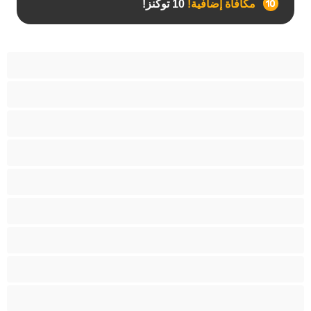
مكافأة إضافية!
10 توكنز!
آسيوي
أفضل عارضات الدردشة الخاصة
اطلاق السوائل
الأدوات
الجدة
الجنس العبودي
الصبايا
اللاتينيات
المراهقين 18‏+