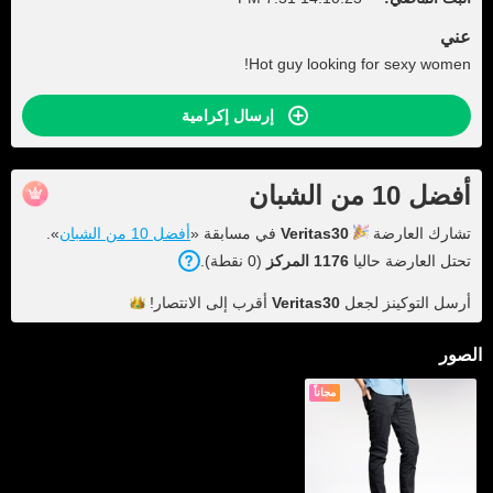
عني
Hot guy looking for sexy women!
إرسال إكرامية
أفضل 10 من الشبان
تشارك العارضة
Veritas30
في مسابقة «
أفضل 10 من الشبان
».
تحتل العارضة حاليا
1176 المركز
(0 نقطة).
أرسل التوكينز لجعل
Veritas30
أقرب إلى
الانتصار!
الصور
مجاناً