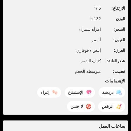
الارتفاع:
5'7"
الوزن:
132 lb
الشعر:
امرأة سمراء
العيون:
أسمر
العرق:
أبيض / قوقازي
شعرالعانة:
كثيف الشعر
قضيب:
متوسطة الحجم
الإهتمامات
دردشة
الإستمتاع
إغراء
الرقص
لا جنس
ساعات العمل