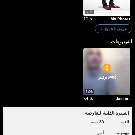
5
10
My Photos
عرض الجميع
الفيديوهات
5000 توكينز
1:06
54
Just me.
السيرة الذاتية للعارضة
العمر:
30 سنة
مهتم بـ :
أنثى