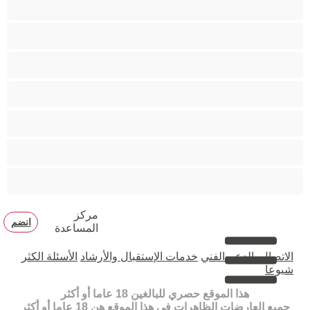
متوسطة الثديين
مدخنات
مفتولة العضلات
ممتلئات الجسم
ممثلة أفلام إباحية
ناضج
هنود
مركز
انضم
المساعدة
الاتصال بالدعم الفني
خدمات الإستقبال والأرشاد
الأسئلة الكثر
شيوعا
هذا الموقع حصري للبالغين 18 عاما أو أكثر
جميع العارضات الظاهرات في هذا الموقع هن 18 عاما أو أكثر